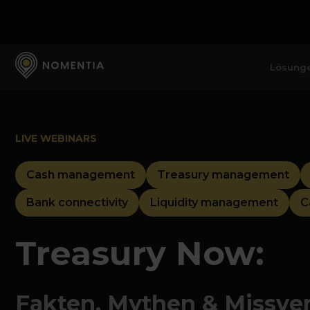
Lösung
LIVE WEBINARS
Cash management
Treasury management
Bank connectivity
Liquidity management
C
Treasury Now:
Fakten, Mythen & Missve