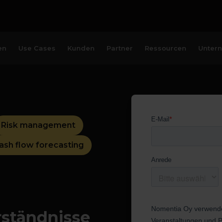
en
Use Cases
Kunden
Partner
Ressourcen
Unter
Risk management
ash flow forecasting
rständnisse