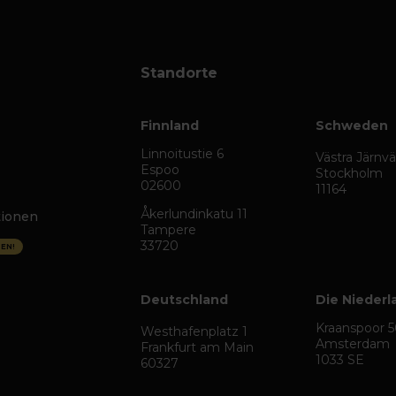
Standorte
Finnland
Schweden
Linnoitustie 6
Västra Järnv
Espoo
Stockholm
02600
11164
Åkerlundinkatu 11
tionen
Tampere
33720
EN!
Deutschland
Die Niederl
Kraanspoor 
Westhafenplatz 1
Amsterdam
Frankfurt am Main
1033 SE
60327