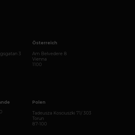
Österreich
ägsgatan 3
Am Belvedere 8
Vienna
1100
ande
Polen
50
Tadeusza Kosciuszki 71/ 303
Torun
87-100