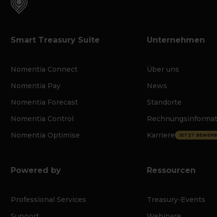
Smart Treasury Suite
Unternehmen
Nomentia Connect
Über uns
Nomentia Pay
News
Nomentia Forecast
Standorte
Nomentia Control
Rechnungsinforma
Nomentia Optimise
Karriere
JETZT BEWERB
Powered by
Ressourcen
Professional Services
Treasury-Events
Support
Webinare