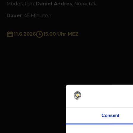
Moderation:
Daniel Andres
, Nomentia
Dauer
: 45 Minuten
11.6.2026
15.00 Uhr MEZ
Consent